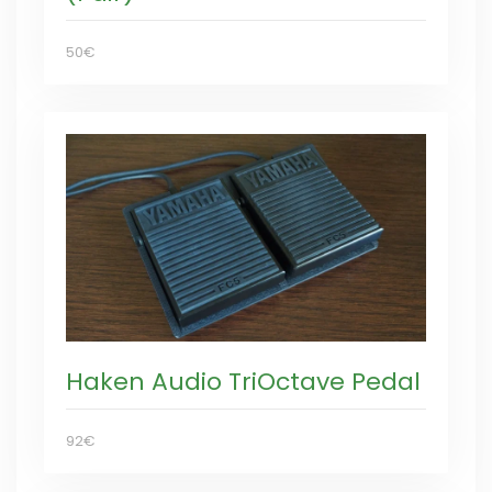
50€
Haken Audio TriOctave Pedal
92€