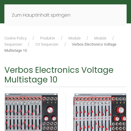
MENÜ
DE
EN
Zum Hauptinhalt springen
Cookie Policy
Produkte
Module
Module
Sequenzer
CV Sequenzer
Verbos Electronics Voltage
Multistage 10
Verbos Electronics Voltage
Multistage 10