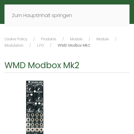
MENÜ
DE
EN
Zum Hauptinhalt springen
Cookie Policy
Produkte
Module
Module
Modulation
LFO
WMD Modbox Mk2
WMD Modbox Mk2