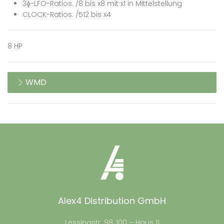
3ɸ-LFO-Ratios: /8 bis x8 mit x1 in Mittelstellung
CLOCK-Ratios: /512 bis x4
8 HP
WMD
Alex4 Distribution GmbH
Lessingstr. 98, 100 – Haus 11