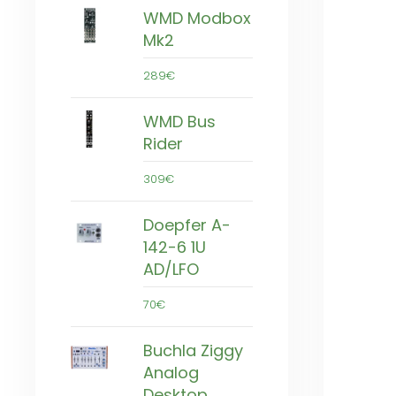
WMD Modbox
Mk2
289€
WMD Bus
Rider
309€
Doepfer A-
142-6 1U
AD/LFO
70€
Buchla Ziggy
Analog
Desktop