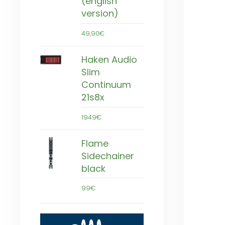
(english
version)
49,90€
Haken Audio
Slim
Continuum
21s8x
1949€
Flame
Sidechainer
black
99€