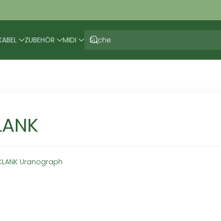
KABEL
ZUBEHÖR
MIDI
LANK
CLANK Uranograph