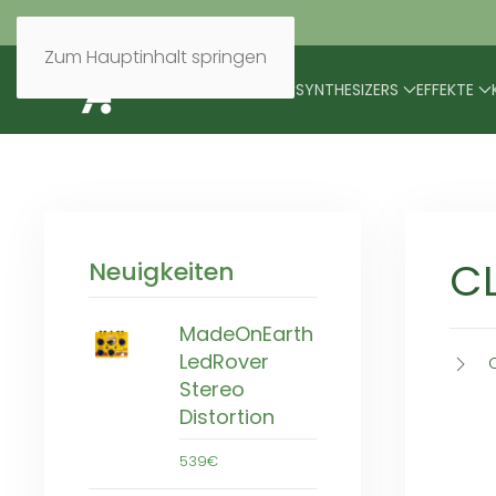
Zum Hauptinhalt springen
BRANDS
MODULARES
SYNTHESIZERS
EFFEKTE
C
Neuigkeiten
MadeOnEarth
LedRover
Stereo
Distortion
539€