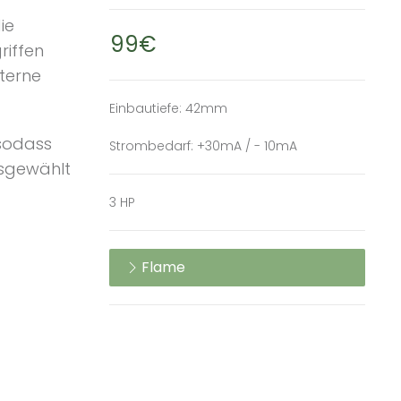
ie
99€
iffen
xterne
Einbautiefe: 42mm
 sodass
Strombedarf: +30mA / - 10mA
usgewählt
3 HP
Flame