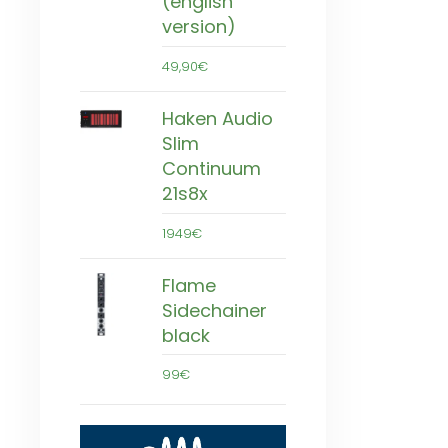
(english
version)
49,90€
Haken Audio
Slim
Continuum
21s8x
1949€
Flame
Sidechainer
black
99€