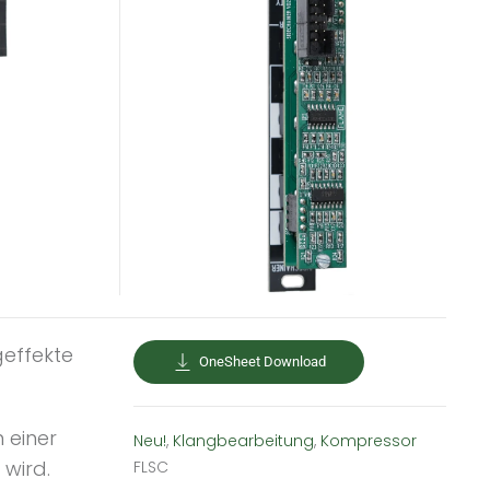
geffekte
OneSheet Download
 einer
Neu!
,
Klangbearbeitung
,
Kompressor
 wird.
FLSC