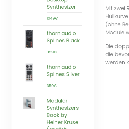
Synthesizer
Mit zwei 
Hüllkurv
1049€
(ohne Be
Module w
thorn.audio
Splines Black
Die doppe
359€
die bevo
werden 
thorn.audio
Splines Silver
359€
Modular
Synthesizers
Book by
Heiner Kruse