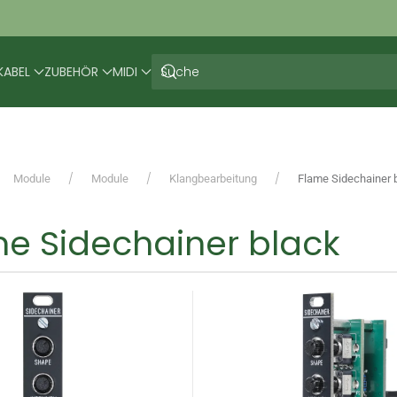
KABEL
ZUBEHÖR
MIDI
Module
Module
Klangbearbeitung
Flame Sidechainer 
e Sidechainer black