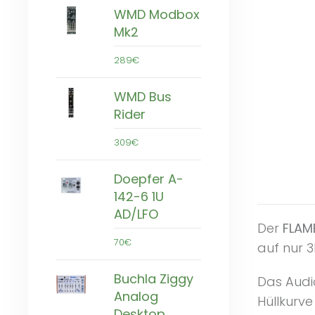
WMD Modbox
Mk2
289€
WMD Bus
Rider
309€
Doepfer A-
142-6 1U
AD/LFO
Der
FLAM
70€
auf nur 3
Buchla Ziggy
Das Audi
Analog
Hüllkurv
Desktop