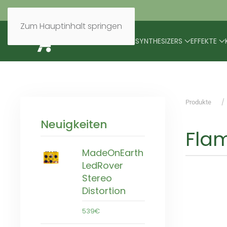
Zum Hauptinhalt springen
BRANDS
MODULARES
SYNTHESIZERS
EFFEKTE
Produkte
Neuigkeiten
Flam
MadeOnEarth
LedRover
Stereo
Distortion
539€