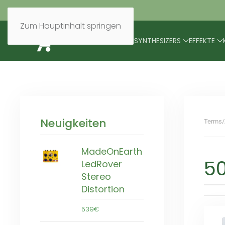
Zum Hauptinhalt springen
BRANDS
MODULARES
SYNTHESIZERS
EFFEKTE
Neuigkeiten
Terms/
MadeOnEarth
50
LedRover
Stereo
Distortion
539€