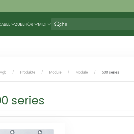
KABEL
ZUBEHÖR
MIDI
Agb
Produkte
Module
Module
500 series
0 series