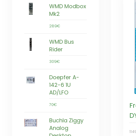
WMD Modbox
Mk2
289€
WMD Bus
Rider
309€
Doepfer A-
142-6 1U
AD/LFO
F
70€
D
Buchla Ziggy
Analog
114
Desktop