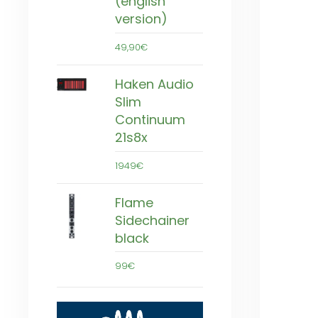
(english
version)
49,90€
Haken Audio
Slim
Continuum
21s8x
1949€
Flame
Sidechainer
black
99€