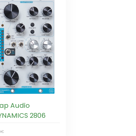
rap Audio
YNAMICS 2806
9€