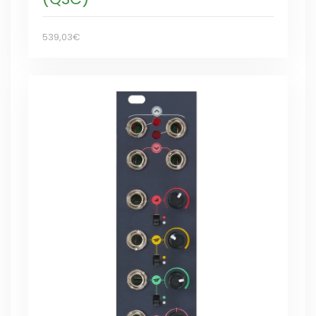
539,03€