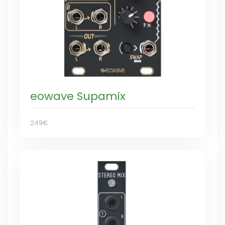
eowave Supamix
249€