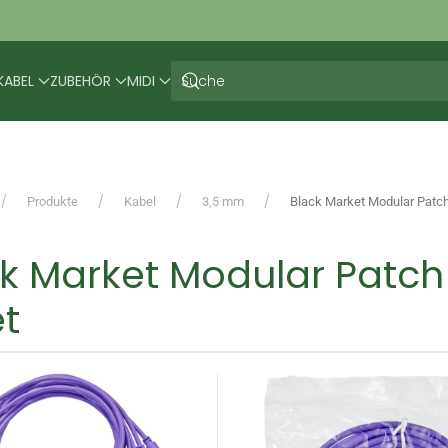
KABEL
ZUBEHÖR
MIDI
Produkte
Kabel
3,5 mm
Black Market Modular Patch
ck Market Modular Patc
et