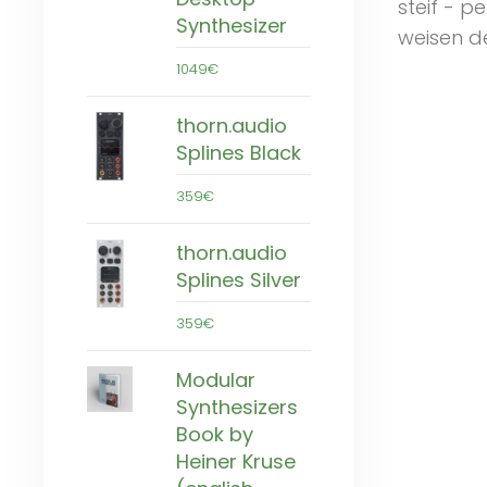
steif - p
Synthesizer
weisen d
1049€
thorn.audio
Splines Black
359€
thorn.audio
Splines Silver
359€
Modular
Synthesizers
Book by
Heiner Kruse