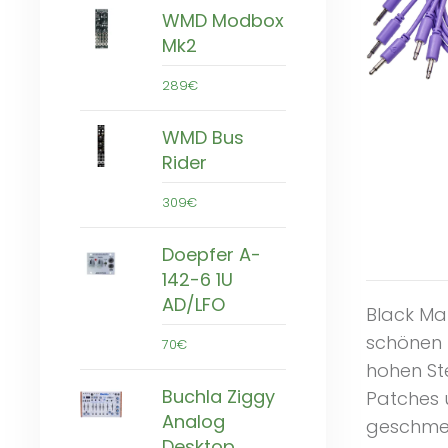
WMD Modbox
Mk2
289€
WMD Bus
Rider
309€
Doepfer A-
142-6 1U
AD/LFO
Black Ma
schönen 
70€
hohen St
Buchla Ziggy
Patches 
Analog
geschmeid
Desktop