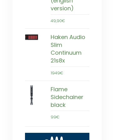
(english
version)
49,90€
Haken Audio
Slim
Continuum
21s8x
1949€
Flame
Sidechainer
black
99€