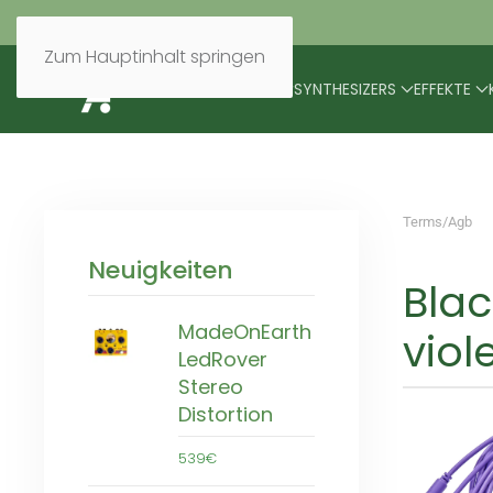
Zum Hauptinhalt springen
BRANDS
MODULARES
SYNTHESIZERS
EFFEKTE
Terms/Agb
Neuigkeiten
Bla
MadeOnEarth
viol
LedRover
Stereo
Distortion
539€