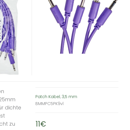
en
Patch Kabel
,
3,5 mm
d 25mm
BMMPC5PK9vl
r dichte
st
11€
cht zu