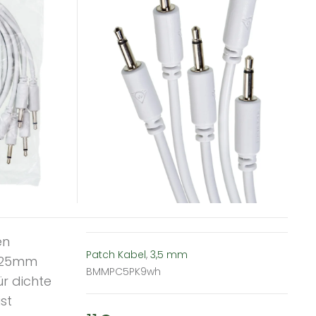
en
Patch Kabel
,
3,5 mm
d 25mm
BMMPC5PK9wh
r dichte
st