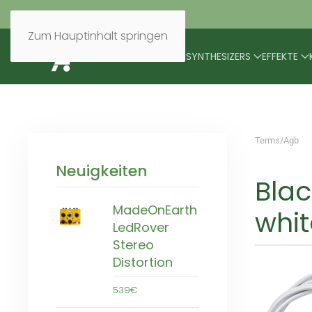
Zum Hauptinhalt springen
BRANDS
MODULARES
SYNTHESIZERS
EFFEKTE
Terms/Agb
Neuigkeiten
Bla
MadeOnEarth
whit
LedRover
Stereo
Distortion
539€