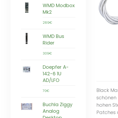
WMD Modbox
Mk2
289€
WMD Bus
Rider
309€
Doepfer A-
142-6 1U
AD/LFO
Black Ma
70€
schönen 
Buchla Ziggy
hohen St
Analog
Patches 
Desktop