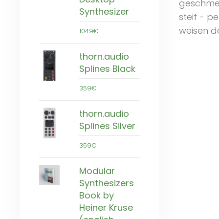
geschmeid
Synthesizer
steif - p
weisen d
1049€
thorn.audio
Splines Black
359€
thorn.audio
Splines Silver
359€
Modular
Synthesizers
Book by
Heiner Kruse