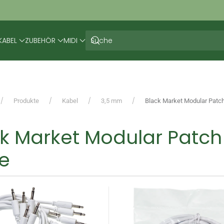
KABEL
ZUBEHÖR
MIDI
Produkte
Kabel
3,5 mm
Black Market Modular Patch
ck Market Modular Patc
e