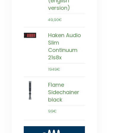
(english
version)
49,90€
Haken Audio
Slim
Continuum
21s8x
1949€
Flame
Sidechainer
black
99€