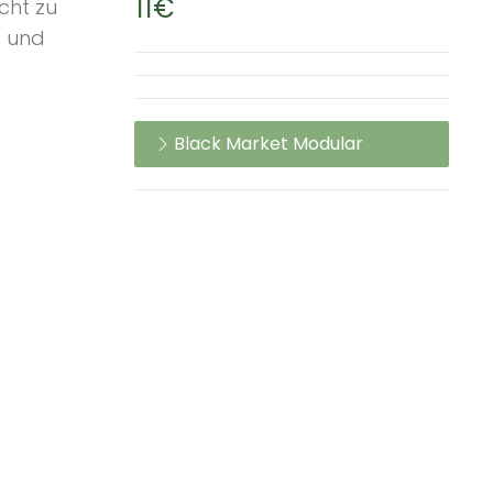
11€
cht zu
t und
Black Market Modular