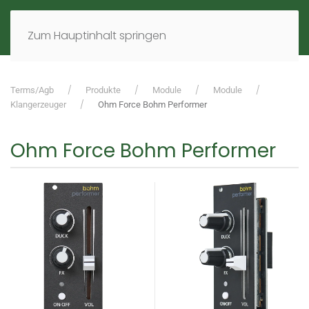
MENÜ
DE
EN
Zum Hauptinhalt springen
Terms/Agb
Produkte
Module
Module
Klangerzeuger
Ohm Force Bohm Performer
Ohm Force Bohm Performer