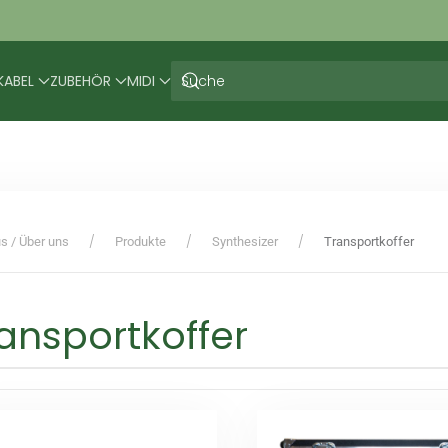
KABEL
ZUBEHÖR
MIDI
s / Über uns
Produkte
Synthesizer
Transportkoffer
ansportkoffer