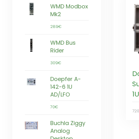
WMD Modbox
Mk2
289€
WMD Bus
Rider
309€
D
Doepfer A-
Su
142-6 1U
1
AD/LFO
70€
72
Buchla Ziggy
Analog
Desktop