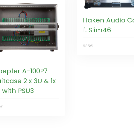
Haken Audio C
f. Slim46
935€
oepfer A-100P7
itcase 2 x 3U & 1x
U with PSU3
0€