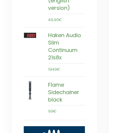
(english
version)
49,90€
Haken Audio
Slim
Continuum
21s8x
1949€
Flame
Sidechainer
black
99€