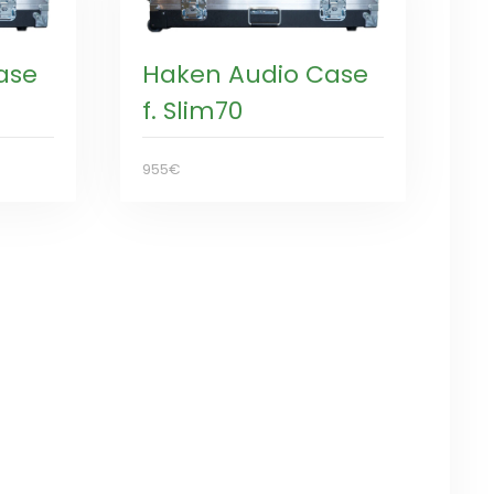
ase
Haken Audio Case
f. Slim70
955€