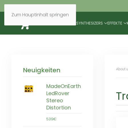
Zum Hauptinhalt springen
BRANDS
MODULARES
SYNTHESIZERS
EFFEKTE
Neuigkeiten
About u
MadeOnEarth
Tr
LedRover
Stereo
Distortion
539€