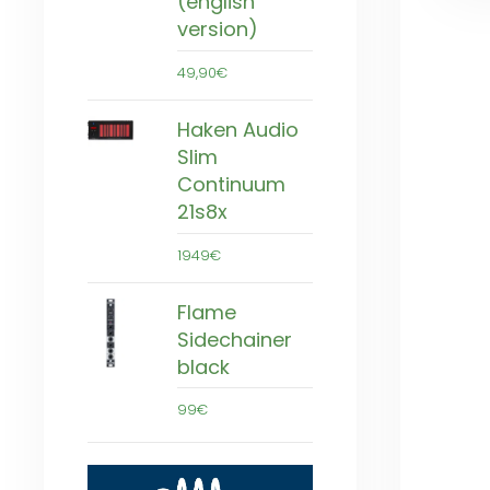
(english
version)
49,90€
Haken Audio
Slim
Continuum
21s8x
1949€
Flame
Sidechainer
black
99€