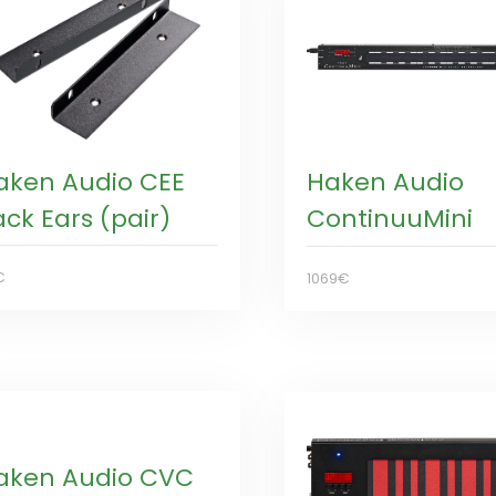
aken Audio CEE
Haken Audio
ck Ears (pair)
ContinuuMini
€
1069€
aken Audio CVC