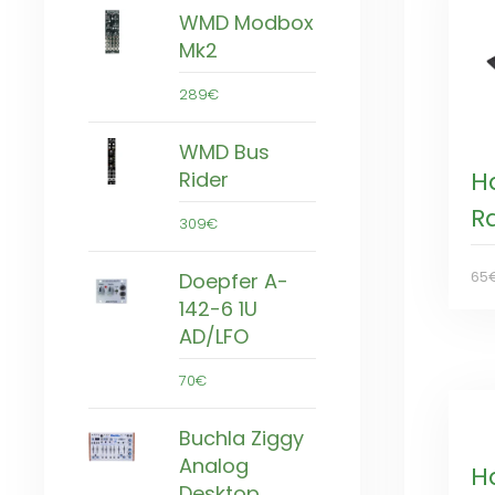
WMD Modbox
Mk2
289€
WMD Bus
H
Rider
Ra
309€
65
Doepfer A-
142-6 1U
AD/LFO
70€
Buchla Ziggy
Analog
H
Desktop