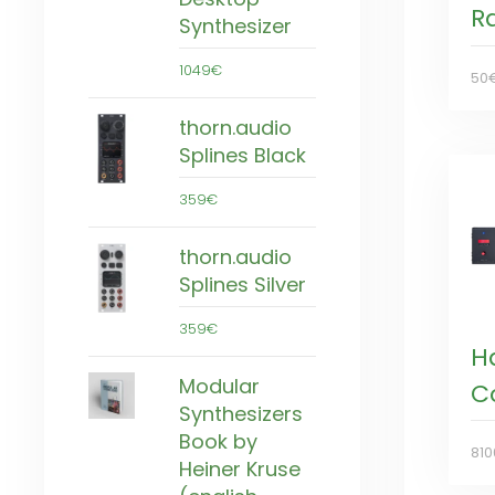
Ra
Synthesizer
1049€
50
thorn.audio
Splines Black
359€
thorn.audio
Splines Silver
359€
H
Modular
C
Synthesizers
Book by
81
Heiner Kruse