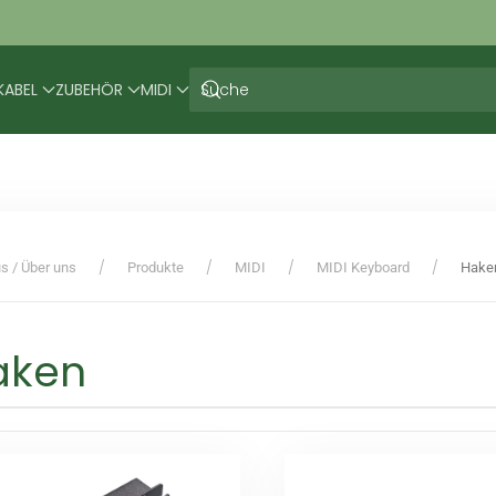
KABEL
ZUBEHÖR
MIDI
s / Über uns
Produkte
MIDI
MIDI Keyboard
Hake
aken