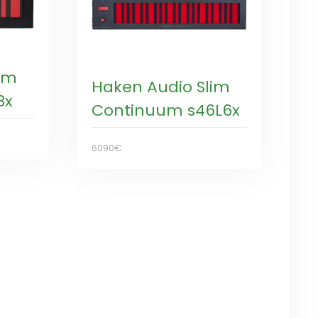
im
Haken Audio Slim
8x
Continuum s46L6x
6090€