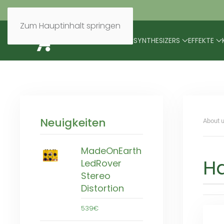
Zum Hauptinhalt springen
BRANDS
MODULARES
SYNTHESIZERS
EFFEKTE
Neuigkeiten
About u
MadeOnEarth
H
LedRover
Stereo
Distortion
539€