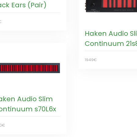
ck Ears (Pair)
€
Haken Audio Sl
Continuum 21s
1949€
aken Audio Slim
ontinuum s70L6x
00€