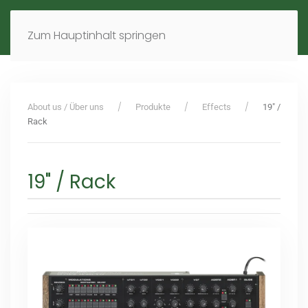
MENÜ
DE
EN
Zum Hauptinhalt springen
About us / Über uns
Produkte
Effects
19" /
Rack
19" / Rack