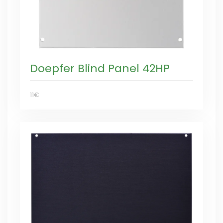
Doepfer Blind Panel 42HP
11€