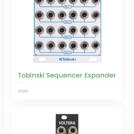
Tobinski Sequencer Expander
259€