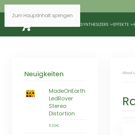
Zum Hauptinhalt springen
BRANDS
MODULARES
SYNTHESIZERS
EFFEKTE
Neuigkeiten
About u
MadeOnEarth
R
LedRover
Stereo
Distortion
539€