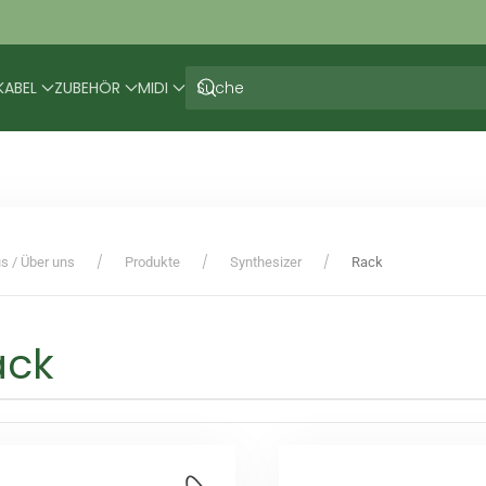
KABEL
ZUBEHÖR
MIDI
s / Über uns
Produkte
Synthesizer
Rack
ack