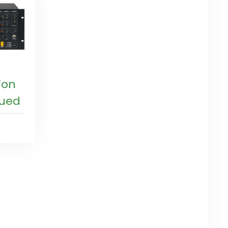
ion
nued