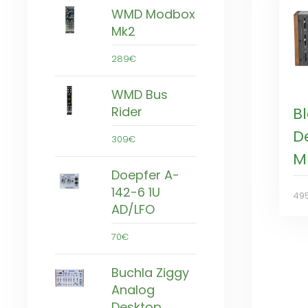
WMD Modbox
Mk2
289€
WMD Bus
B
Rider
D
309€
Mk
Doepfer A-
142-6 1U
49
AD/LFO
70€
Buchla Ziggy
Analog
Desktop