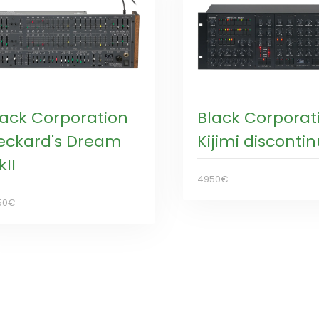
lack Corporation
Black Corporat
eckard's Dream
Kijimi disconti
II
4950€
50€