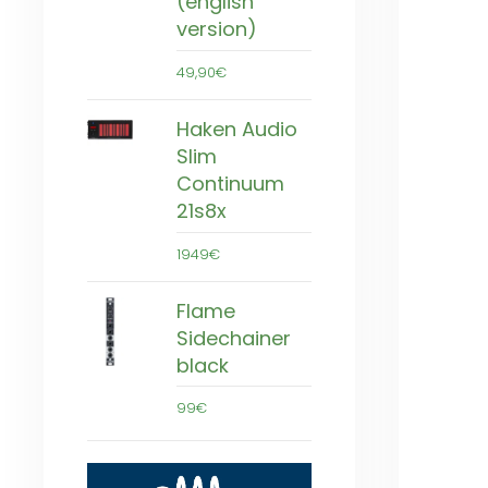
(english
version)
49,90€
Haken Audio
Slim
Continuum
21s8x
1949€
Flame
Sidechainer
black
99€