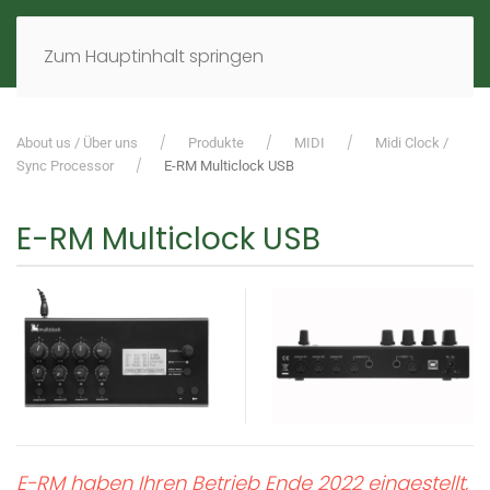
MENÜ
DE
EN
Zum Hauptinhalt springen
About us / Über uns
Produkte
MIDI
Midi Clock /
Sync Processor
E-RM Multiclock USB
E-RM Multiclock USB
E-RM haben Ihren Betrieb Ende 2022 eingestellt,