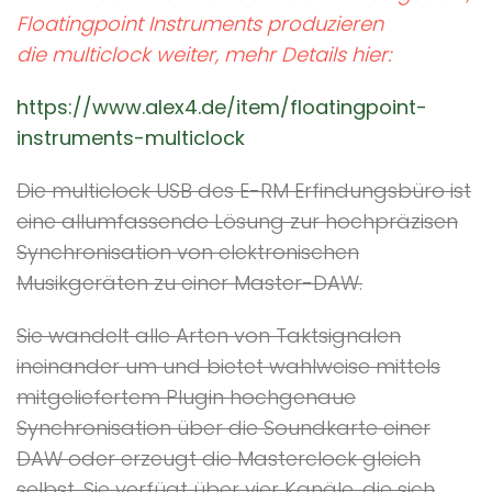
Floatingpoint Instruments produzieren
die multiclock weiter, mehr Details hier:
https://www.alex4.de/item/floatingpoint-
instruments-multiclock
Die multiclock USB des E-RM Erfindungsbüro ist
eine allumfassende Lösung zur hochpräzisen
Synchronisation von elektronischen
Musikgeräten zu einer Master-DAW.
Sie wandelt alle Arten von Taktsignalen
ineinander um und bietet wahlweise mittels
mitgeliefertem Plugin hochgenaue
Synchronisation über die Soundkarte einer
DAW oder erzeugt die Masterclock gleich
selbst. Sie verfügt über vier Kanäle, die sich