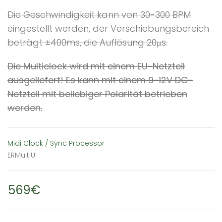
Die Geschwindigkeit kann von 30-300 BPM
eingestellt werden, der Verschiebungsbereich
beträgt ±400ms, die Auflösung 20μs.
Die Multiclock wird mit einem EU-Netzteil
ausgeliefert! Es kann mit einem 9-12V DC-
Netzteil mit beliebiger Polarität betrieben
werden.
Midi Clock / Sync Processor
ERMultiU
569€