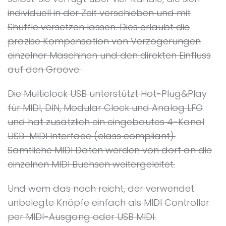
individuell in der Zeit verschieben und mit
Shuffle versetzen lassen. Dies erlaubt die
präzise Kompensation von Verzögerungen
einzelner Maschinen und den direkten Einfluss
auf den Groove.
Die Multiclock USB unterstützt Hot-Plug&Play
für MIDI, DIN, Modular Clock und Analog LFO
und hat zusätzlich ein eingebautes 4-Kanal
USB-MIDI Interface (class compliant).
Sämtliche MIDI Daten werden von dort an die
einzelnen MIDI Buchsen weitergeleitet.
Und wem das noch reicht, der verwendet
unbelegte Knöpfe einfach als MIDI Controller
per MIDI-Ausgang oder USB MIDI.